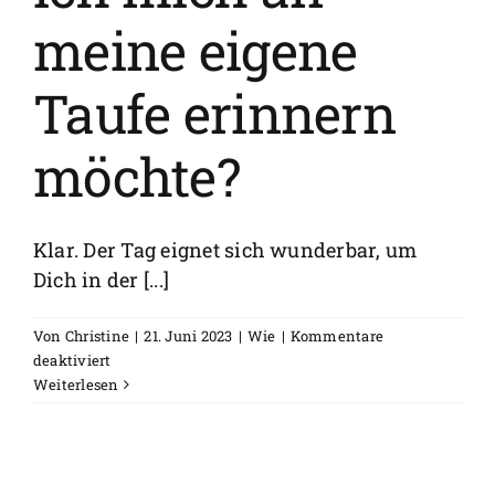
meine eigene
Taufe erinnern
möchte?
Klar. Der Tag eignet sich wunderbar, um
Dich in der [...]
Von
Christine
|
21. Juni 2023
|
Wie
|
Kommentare
für
deaktiviert
Kann
Weiterlesen
ich
auch
kommen,
wenn