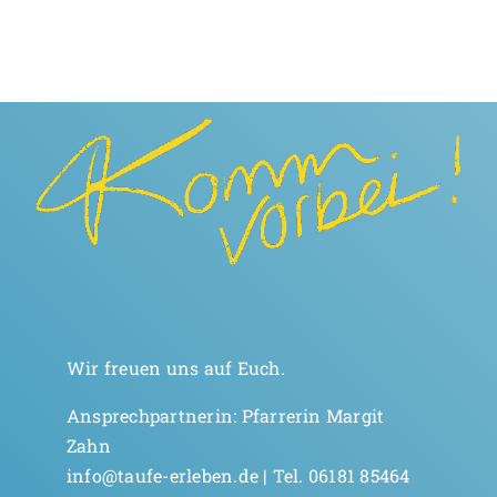
ich
mich
an
meine
eigene
Taufe
erinnern
möchte?
Wir freuen uns auf Euch.
Ansprechpartnerin: Pfarrerin Margit
Zahn
info@taufe-erleben.de | Tel. 06181 85464