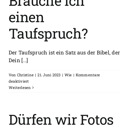
Brauche ich
einen
Taufspruch?
Der Taufspruch ist ein Satz aus der Bibel, der
Dein [...]
Von
Christine
|
21. Juni 2023
|
Wie
|
Kommentare
für
deaktiviert
Brauche
Weiterlesen
ich
einen
Taufspruch?
Dürfen wir Fotos