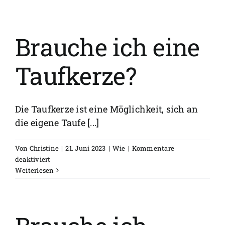
ich
selber
irgendetwas
machen?
Brauche ich eine
Taufkerze?
Die Taufkerze ist eine Möglichkeit, sich an
die eigene Taufe [...]
Von
Christine
|
21. Juni 2023
|
Wie
|
Kommentare
für
deaktiviert
Brauche
Weiterlesen
ich
eine
Taufkerze?