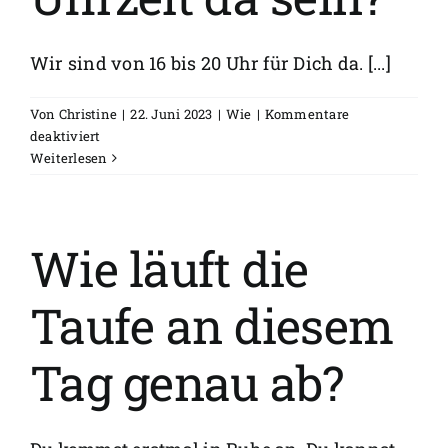
FAQs
Wir sind von 16 bis 20 Uhr für Dich da. [...]
Spenden
Von
Christine
|
22. Juni 2023
|
Wie
|
Kommentare
für
deaktiviert
Muss
Weiterlesen
ich
zu
einer
bestimmten
Wie läuft die
Uhrzeit
da
Taufe an diesem
sein?
Tag genau ab?