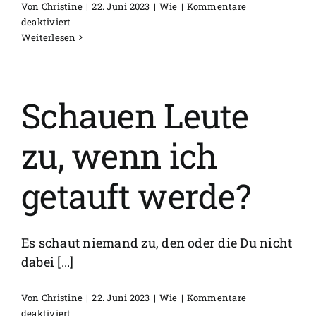
Von
Christine
|
22. Juni 2023
|
Wie
|
Kommentare
für
deaktiviert
Wer
Weiterlesen
wird
noch
in
der
Schauen Leute
Kirche
sein
zu, wenn ich
an
dem
Tag?
getauft werde?
Es schaut niemand zu, den oder die Du nicht
dabei [...]
Von
Christine
|
22. Juni 2023
|
Wie
|
Kommentare
für
deaktiviert