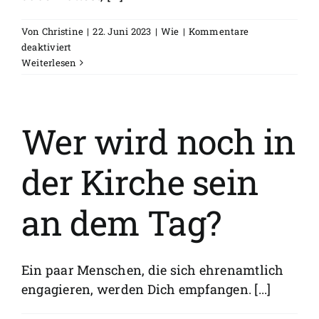
Von
Christine
|
22. Juni 2023
|
Wie
|
Kommentare
für
deaktiviert
Darf
Weiterlesen
ich
Freunde
und
Familie
Wer wird noch in
mitbringen?
der Kirche sein
an dem Tag?
Ein paar Menschen, die sich ehrenamtlich
engagieren, werden Dich empfangen. [...]