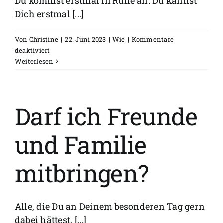
Du kommst erstmal in Ruhe an. Du kannst
Dich erstmal [...]
Von
Christine
|
22. Juni 2023
|
Wie
|
Kommentare
für
deaktiviert
Wie
Weiterlesen
läuft
die
Taufe
an
Darf ich Freunde
diesem
Tag
und Familie
genau
ab?
mitbringen?
Alle, die Du an Deinem besonderen Tag gern
dabei hättest, [...]