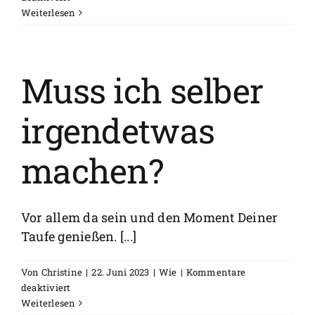
Schauen
Weiterlesen
Leute
zu,
wenn
ich
Muss ich selber
getauft
werde?
irgendetwas
machen?
Vor allem da sein und den Moment Deiner
Taufe genießen. [...]
Von
Christine
|
22. Juni 2023
|
Wie
|
Kommentare
für
deaktiviert
Muss
Weiterlesen