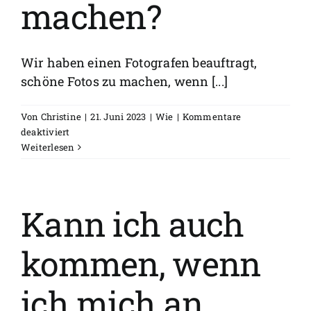
machen?
Wir haben einen Fotografen beauftragt,
schöne Fotos zu machen, wenn [...]
Von
Christine
|
21. Juni 2023
|
Wie
|
Kommentare
für
deaktiviert
Dürfen
Weiterlesen
wir
Fotos
machen?
Kann ich auch
kommen, wenn
ich mich an