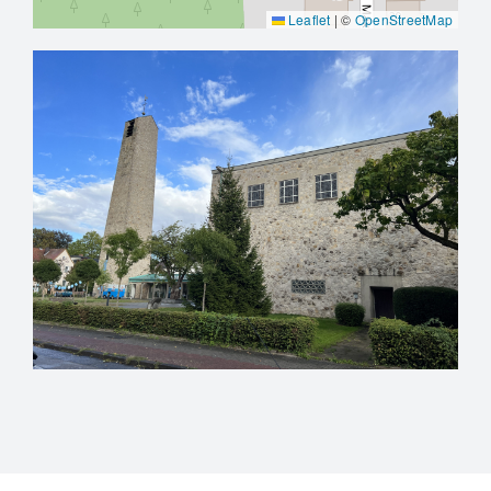
Leaflet
|
©
OpenStreetMap