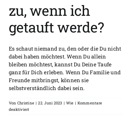
FAQs
zu, wenn ich
Spenden
getauft werde?
Es schaut niemand zu, den oder die Du nicht
dabei haben möchtest. Wenn Du allein
bleiben möchtest, kannst Du Deine Taufe
ganz für Dich erleben. Wenn Du Familie und
Freunde mitbringst, können sie
selbstverständlich dabei sein.
Von
Christine
|
22. Juni 2023
|
Wie
|
Kommentare
für
deaktiviert
Schauen
Leute
zu,