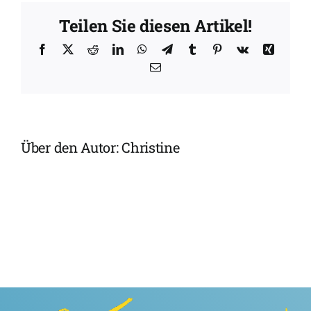
wenn
Teilen Sie diesen Artikel!
ich
getauft
Facebook
X
Reddit
LinkedIn
WhatsApp
Telegram
Tumblr
Pinterest
Vk
Xing
werde?
E-
Mail
Über den Autor:
Christine