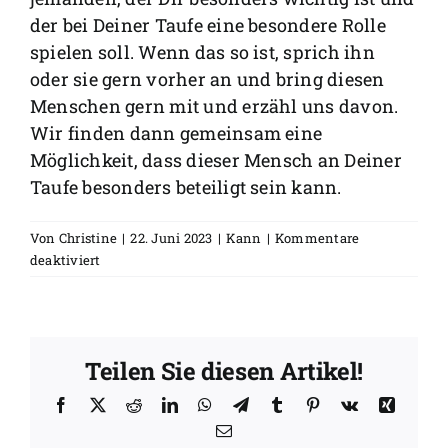
der bei Deiner Taufe eine besondere Rolle
spielen soll. Wenn das so ist, sprich ihn
oder sie gern vorher an und bring diesen
Menschen gern mit und erzähl uns davon.
Wir finden dann gemeinsam eine
Möglichkeit, dass dieser Mensch an Deiner
Taufe besonders beteiligt sein kann.
Von
Christine
|
22. Juni 2023
|
Kann
|
Kommentare
für
deaktiviert
Suche
ich
vorher
einen
Teilen Sie diesen Artikel!
Paten
oder
Facebook
X
Reddit
LinkedIn
WhatsApp
Telegram
Tumblr
Pinterest
Vk
Xing
eine
E-
Patin
Mail