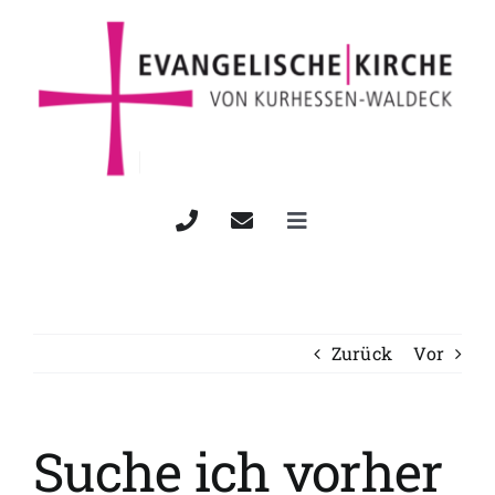
Zum
Inhalt
springen
Toggle
Navigation
Startseite
Wann & Wo
Zurück
Vor
Über uns
Suche ich vorher