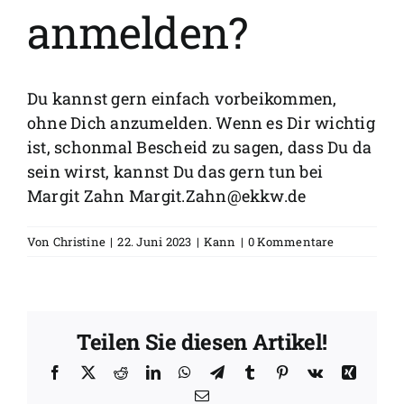
FAQs
anmelden?
Spenden
Du kannst gern einfach vorbeikommen,
ohne Dich anzumelden. Wenn es Dir wichtig
ist, schonmal Bescheid zu sagen, dass Du da
sein wirst, kannst Du das gern tun bei
Margit Zahn
Margit.Zahn@ekkw.de
Von
Christine
|
22. Juni 2023
|
Kann
|
0 Kommentare
Teilen Sie diesen Artikel!
Facebook
X
Reddit
LinkedIn
WhatsApp
Telegram
Tumblr
Pinterest
Vk
Xing
E-