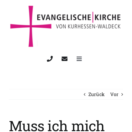
Zum
Inhalt
springen
Toggle
Navigation
Startseite
Wann & Wo
Zurück
Vor
Über uns
Muss ich mich