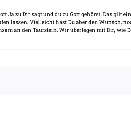
Gott Ja zu Dir sagt und du zu Gott gehörst. Das gilt 
en lassen. Vielleicht hast Du aber den Wunsch, no
sam an den Taufstein. Wir überlegen mit Dir, wie D
nn
ch
ites
l
fen
sen,
nn
onmal
auft
de?