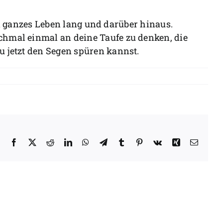
ein ganzes Leben lang und darüber hinaus.
chmal einmal an deine Taufe zu denken, die
u jetzt den Segen spüren kannst.
Facebook
X
Reddit
LinkedIn
WhatsApp
Telegram
Tumblr
Pinterest
Vk
Xing
E-
Mail