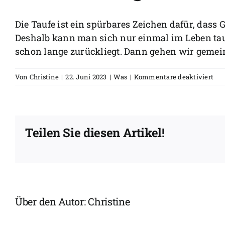
Die Taufe ist ein spürbares Zeichen dafür, dass 
Deshalb kann man sich nur einmal im Leben tauf
schon lange zurückliegt. Dann gehen wir gemein
für
Von
Christine
|
22. Juni 2023
|
Was
|
Kommentare deaktiviert
Ka
ich
mi
ein
Teilen Sie diesen Artikel!
zwe
Ma
tau
las
we
ich
sch
Über den Autor:
Christine
get
wur